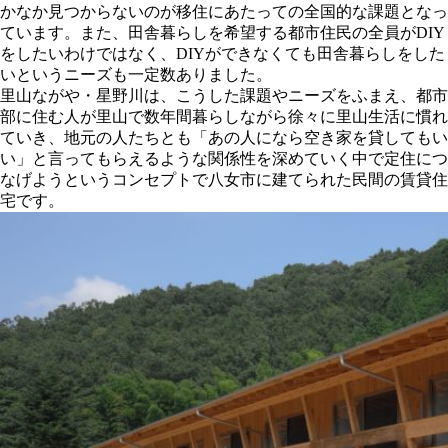
かなか見つからないのが移住にあたっての全国的な課題となっ
ています。また、田舎暮らしを希望する都市住民の全員がDIY
をしたいわけではなく、DIYができなくても田舎暮らしをした
いというニーズも一定数ありました。
里山ながや・星野川は、こうした課題やニーズをふまえ、都市
部に住む人が里山で数年間暮らしながら徐々に里山生活に慣れ
ていき、地元の人たちとも「あの人になら空き家を貸してもい
い」と言ってもらえるような関係性を深めていく中で定住につ
なげようというコンセプトで八女市に建てられた民間の賃貸住
宅です。