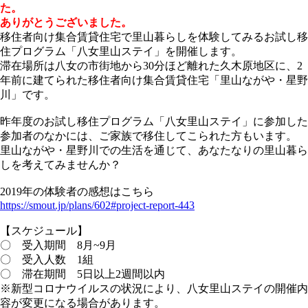
た。
ありがとうございました。
移住者向け集合賃貸住宅で里山暮らしを体験してみるお試し移
住プログラム「八女里山ステイ」を開催します。
滞在場所は八女の市街地から30分ほど離れた久木原地区に、2
年前に建てられた移住者向け集合賃貸住宅「里山ながや・星野
川」です。
昨年度のお試し移住プログラム「八女里山ステイ」に参加した
参加者のなかには、ご家族で移住してこられた方もいます。
里山ながや・星野川での生活を通じて、あなたなりの里山暮ら
しを考えてみませんか？
2019年の体験者の感想はこちら
https://smout.jp/plans/602#project-report-443
【スケジュール】
〇 受入期間 8月~9月
〇 受入人数 1組
〇 滞在期間 5日以上2週間以内
※新型コロナウイルスの状況により、八女里山ステイの開催内
容が変更になる場合があります。