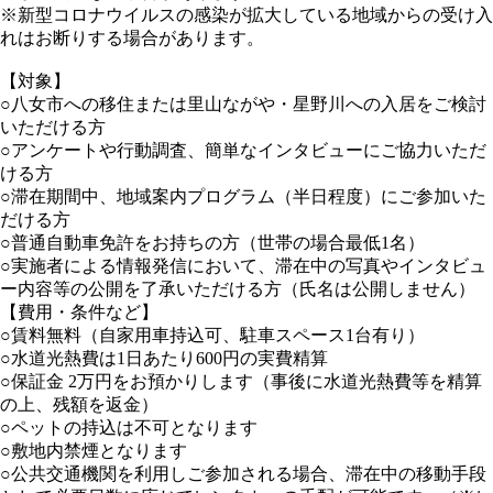
※新型コロナウイルスの感染が拡大している地域からの受け入
れはお断りする場合があります。
【対象】
○八女市への移住または里山ながや・星野川への入居をご検討
いただける方
○アンケートや行動調査、簡単なインタビューにご協力いただ
ける方
○滞在期間中、地域案内プログラム（半日程度）にご参加いた
だける方
○普通自動車免許をお持ちの方（世帯の場合最低1名）
○実施者による情報発信において、滞在中の写真やインタビュ
ー内容等の公開を了承いただける方（氏名は公開しません）
【費用・条件など】
○賃料無料（自家用車持込可、駐車スペース1台有り）
○水道光熱費は1日あたり600円の実費精算
○保証金 2万円をお預かりします（事後に水道光熱費等を精算
の上、残額を返金）
○ペットの持込は不可となります
○敷地内禁煙となります
○公共交通機関を利用しご参加される場合、滞在中の移動手段