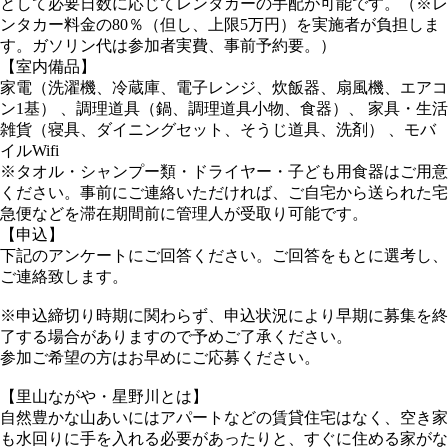
として必要日数に応じてレンタカーの手配が可能です。（※レ
ンタカー料金の80％（但し、上限5万円）を実施者が負担しま
す。ガソリン代は参加者実費、事前予約要。）
【室内備品】
家電（洗濯機、冷蔵庫、電子レンジ、炊飯器、扇風機、エアコ
ン1基） 、調理道具（鍋、調理道具小物、食器）、 家具・生活
雑貨（寝具、ダイニングセット、そうじ道具、洗剤） 、モバ
イルWifi
※タオル・シャンプー類・ドライヤー・子ども用食器はご用意
ください。事前にご連絡いただければ、ご自宅から送られた宅
急便などを滞在期間前に管理人が受取り可能です。
【申込】
下記のアンケートにご回答ください。ご回答をもとに選考し、
ご連絡致します。
※申込締切り時期に関わらず、申込状況により早期に募集を終
了する場合がありますので予めご了承ください。
参加ご希望の方はお早めにご応募ください。
【里山ながや・星野川とは】
自然豊かな山あいにはアパートなどの賃貸住宅はなく、空き家
も水回りに手を入れる必要があったりと、すぐに住める家がな