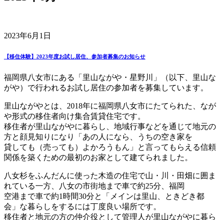
2023年6月1日
【移住体験】2023年度お試し居住、参加者募集のお知らせ
福岡県八女市にある「里山ながや・星野川」（以下、里山な
がや）で行われるお試し居住の参加者を募集しています。
里山ながやとは、2018年に福岡県八女市にたてられた、なが
や形式の移住者向け集合賃貸住宅です。
移住者が里山ながやに暮らし、地域行事などを通じて地元の
方と顔見知りになり「あの人になら、うちの空き家を
貸しても（売っても）よかろうもん」と言ってもらえる信頼
関係を築くための最初のお家として建てられました。
八女杉をふんだんに使った木造の住宅で山・川・田畑に囲ま
れている一方、八女の市街地まで車で約25分、福岡
空港まで車で約1時間30分と「メインは里山、ときどき都
会」な暮らしをするには丁度良い場所です。
移住者と地元の方の仲介役として管理人が里山ながやに暮ら