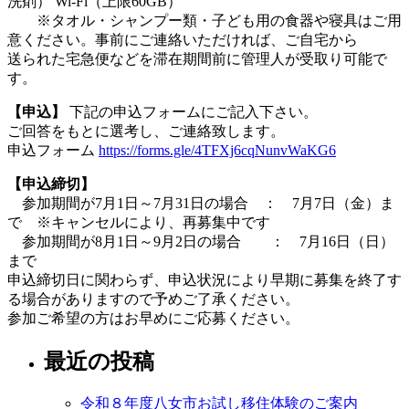
洗剤） Wi-Fi（上限60GB）
※タオル・シャンプー類・子ども用の食器や寝具はご用
意ください。事前にご連絡いただければ、ご自宅から
送られた宅急便などを滞在期間前に管理人が受取り可能で
す。
【申込】
下記の申込フォームにご記入下さい。
ご回答をもとに選考し、ご連絡致します。
申込フォーム
https://forms.gle/4TFXj6cqNunvWaKG6
【申込締切】
参加期間が7月1日～7月31日の場合 ： 7月7日（金）ま
で ※キャンセルにより、再募集中です
参加期間が8月1日～9月2日の場合 ： 7月16日（日）
まで
申込締切日に関わらず、申込状況により早期に募集を終了す
る場合がありますので予めご了承ください。
参加ご希望の方はお早めにご応募ください。
最近の投稿
令和８年度八女市お試し移住体験のご案内