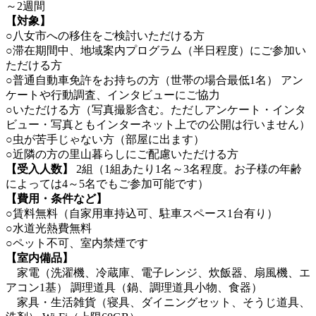
～2週間
【対象】
○八女市への移住をご検討いただける方
○滞在期間中、地域案内プログラム（半日程度）にご参加い
ただける方
○普通自動車免許をお持ちの方（世帯の場合最低1名） アン
ケートや行動調査、インタビューにご協力
○いただける方（写真撮影含む。ただしアンケート・インタ
ビュー・写真ともインターネット上での公開は行いません）
○虫が苦手じゃない方（部屋に出ます）
○近隣の方の里山暮らしにご配慮いただける方
【受入人数】
2組（1組あたり1名～3名程度。お子様の年齢
によっては4～5名でもご参加可能です）
【費用・条件など】
○賃料無料（自家用車持込可、駐車スペース1台有り）
○水道光熱費無料
○ペット不可、室内禁煙です
【室内備品】
家電（洗濯機、冷蔵庫、電子レンジ、炊飯器、扇風機、エ
アコン1基） 調理道具（鍋、調理道具小物、食器）
家具・生活雑貨（寝具、ダイニングセット、そうじ道具、